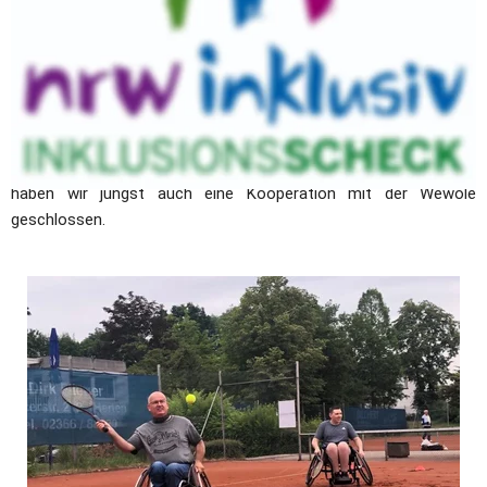
den Namen seines Fahrers: Samuel Mirzaian. Leicht und wendig 
kommt sie daher, damit die Richtungswechsel wie von selbst 
gehen. Zumindest theoretisch. Denn neben Koordination ist 
Fitness besonders gefragt, denn Rollitennis ist anstrengend. 
Davon können sich auch Fußgänger in einem vereinseigenen 
Universaltennisrollstuhl selbst überzeugen. Wir suchen weitere 
Interessenten, die sich für Rollitennis bei BW begeistern. Dazu 
haben wir jüngst auch eine Kooperation mit der Wewole 
geschlossen. 