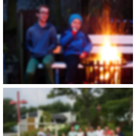
Zusammenhalt wird groß geschrieben, sei es bei 
Meisterschaftsspielen der Mannschaften, beim Frühjahrs- oder 
Herbstputz oder auch bei gemeinsamen Kulturveranstaltungen. 
Durch das regelmäßige Zusammenkommen der Clubmitglieder 
sind in der vergangenen Zeit viele Freundschaften entstanden, 
die weit über den Tennissport hinweg bestand haben. Dieses 
Gefühl der Zusammengehörigkeit ist in allen Generationen der 
Clubgemeinschaft vertreten. Daher ist bei Blau-Weiß jeder 
willkommen, denn nette Menschen findet man immer! Einfach 
mal vorbeikommen und das „Emscherstraßenfeeling“ 
schnuppern.