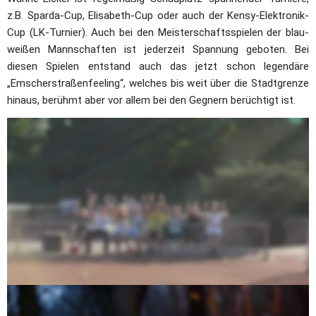
z.B. Sparda-Cup, Elisabeth-Cup oder auch der Kensy-Elektronik-
Cup (LK-Turnier). Auch bei den Meisterschaftsspielen der blau-
weißen Mannschaften ist jederzeit Spannung geboten. Bei 
diesen Spielen entstand auch das jetzt schon legendäre 
„Emscherstraßenfeeling“, welches bis weit über die Stadtgrenze 
hinaus, berühmt aber vor allem bei den Gegnern berüchtigt ist.
Die Clubgastronomie (Montag Ruhetag) wird liebevoll 
bewirtschaftet und lädt mit ihrem gepflegten Speisen- und 
Getränkeangebot zum Verweilen ein. Gut besucht sind 
traditionell die Partys zum Saisonauftakt und Saisonausklang, 
wo bei Livemusik kräftig getanzt wird. Bei schönem Wetter 
treffen sich die Mitglieder gern auf der gemütlichen 
Sonnenterrasse oder zum Montags-Grillen im Barbecue-Bereich 
neben dem Kinderspielplatz. 
Doch auch das aktive Clubleben pulsiert bei Blau-Weiß. 